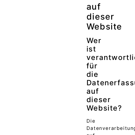
auf
dieser
Website
Wer
ist
verantwortl
für
die
Datenerfas
auf
dieser
Website?
Die
Datenverarbeitun