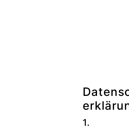
Datens
erkläru
1.