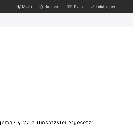
🎧 Musik
💍 Hochzeit
💃🏼 Event
🎷 Leistungen
gemäß § 27 a Umsatzsteuergesetz: